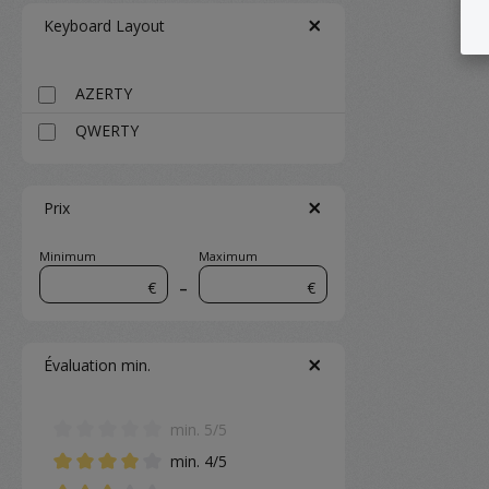
Keyboard Layout
AZERTY
QWERTY
Prix
Minimum
Maximum
€
–
€
Évaluation min.
min. 5/5
Ajouter un filtre : Note minimale de 5 sur 5 étoiles
min. 4/5
Ajouter un filtre : Note minimale de 4 sur 5 étoiles