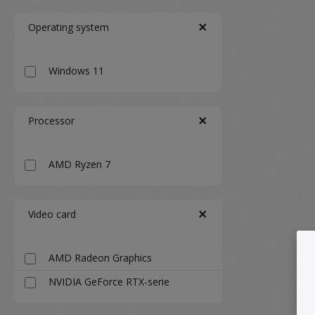
Operating system
Windows 11
Processor
AMD Ryzen 7
Video card
AMD Radeon Graphics
NVIDIA GeForce RTX-serie