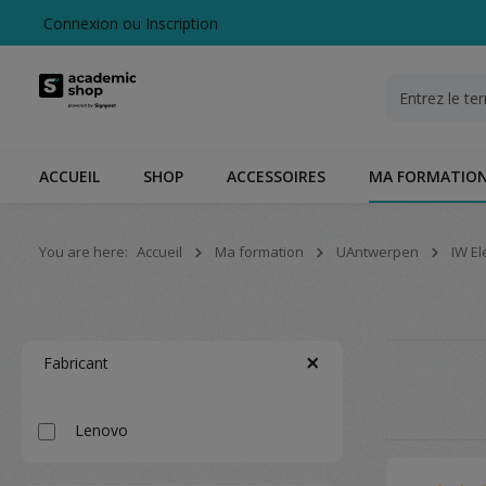
Connexion
ou
Inscription
echerche
Passer à la navigation principale
ACCUEIL
SHOP
ACCESSOIRES
MA FORMATIO
You are here:
Accueil
Ma formation
UAntwerpen
IW E
Fabricant
Lenovo