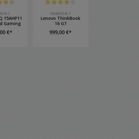
e de 4.4 sur 5 étoiles
Note moyenne de 4.2 sur 5 étoiles
9176.1
SW2007545.1
Q 15AHP11
Lenovo ThinkBook
ed Gaming
16 G7
,00 €*
999,00 €*
étails
Détails