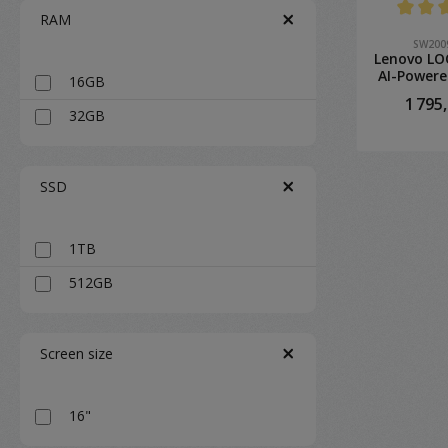
RAM
Note moyenn
SW200
Lenovo LO
AI-Power
16GB
1 795
32GB
SSD
D
1TB
512GB
Screen size
16"