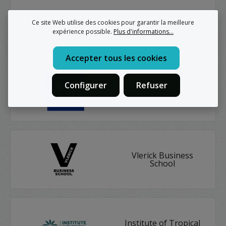
Ce site Web utilise des cookies pour garantir la meilleure
KDG
expérience possible.
Plus d'informations...
Accepter tous les cookies
Configurer
Refuser
Vrije Universiteit
Brussel
Vlerick Business
School
Institute of Tropical