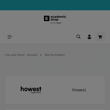
tenu principal
Le pa
You are here:
Accueil
Ma formation
Skip category gallery
Howest