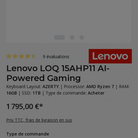
9 évaluations
Note moyenne de 4.4 sur 5 étoiles
Lenovo LOQ 15AHP11 AI-
Powered Gaming
Keyboard Layout:
AZERTY
|
Processor:
AMD Ryzen 7
|
RAM:
16GB
|
SSD:
1TB
|
Type de commande:
Acheter
1 795,00 €*
Prix TTC, frais de livraison en sus
Sélectionnez
Type de commande