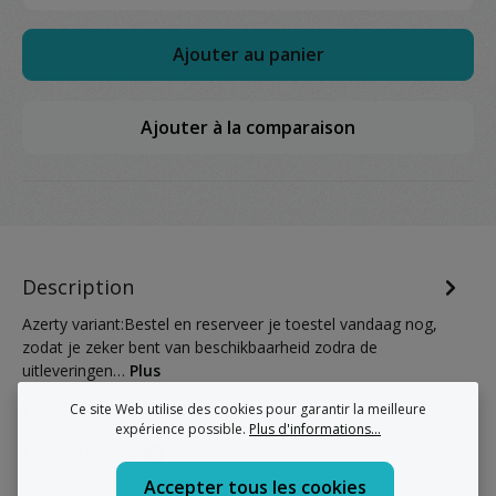
Ajouter au panier
Ajouter à la comparaison
Description
Azerty variant:Bestel en reserveer je toestel vandaag nog,
zodat je zeker bent van beschikbaarheid zodra de
uitleveringen…
Plus
Properties
Ce site Web utilise des cookies pour garantir la meilleure
expérience possible.
Plus d'informations...
Évaluations
9
Accepter tous les cookies