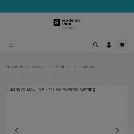
tenu principal
Le pa
You are here:
Accueil
Products
Laptops
Ignorer la galerie d'images