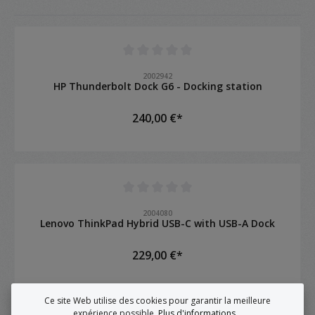
Note moyenne de 0 sur 5 étoiles
2002942
HP Thunderbolt Dock G6 - Docking station
240,00 €*
Note moyenne de 0 sur 5 étoiles
2004080
Lenovo ThinkPad Hybrid USB-C with USB-A Dock
229,00 €*
Ce site Web utilise des cookies pour garantir la meilleure
expérience possible.
Plus d'informations...