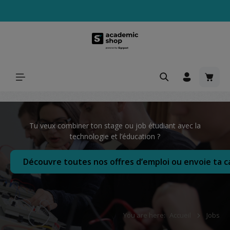
tenu principal
Le pa
​ Tu veux combiner ton stage ou job étudiant avec la
technologie et l’éducation ?​
Découvre toutes nos offres d’emploi ou envoie ta 
You are here:
Accueil
Jobs