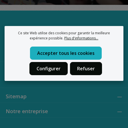
Ce site Web utilise des cookies pour garantir la meilleure
expérience possible.
Plus d'informations...
Accepter tous les cookies
Configurer
Refuser
Bouwstraat 14/y1 - 9160 Lokeren
BE0886007502
Sitemap
Notre entreprise