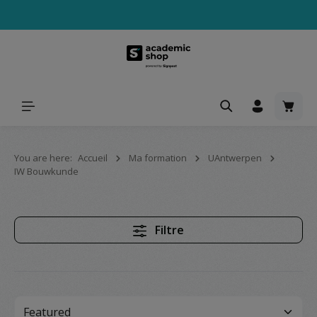
tenu principal
Le pa
You are here:
Accueil
Ma formation
UAntwerpen
IW Bouwkunde
Filtre