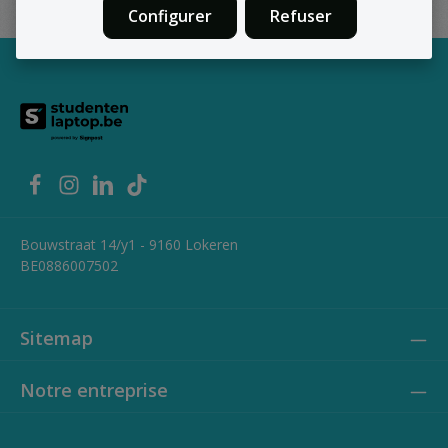
Configurer
Refuser
Bouwstraat 14/y1 - 9160 Lokeren
BE0886007502
Sitemap
Notre entreprise