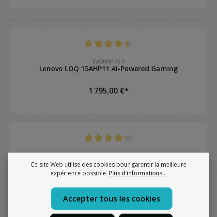
Note moyenne de 4.4 sur 5 étoiles
SW2009176.1
Lenovo LOQ 15AHP11 AI-Powered Gaming
1 795,00 €*
Note moyenne de 4.2 sur 5 étoiles
SW2007545.1
Lenovo ThinkBook 16 G7
Ce site Web utilise des cookies pour garantir la meilleure
expérience possible.
Plus d'informations...
999,00 €*
Accepter tous les cookies