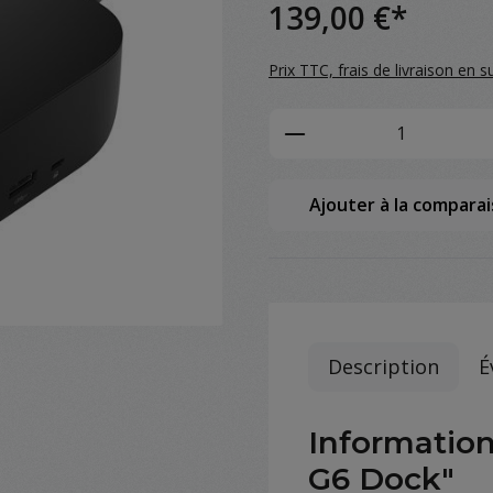
139,00 €*
Prix TTC, frais de livraison en s
Product Quantity: 
Ajouter à la compara
Description
É
Information
G6 Dock"