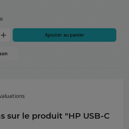
us
Enter the desired amount or use the but
Ajouter au panier
ison
valuations
s sur le produit "HP USB-C