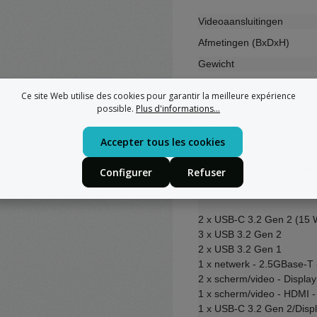
Videoaansluitingen
Afmetingen (BxDxH)
Gewicht
Kleur
Ce site Web utilise des cookies pour garantir la meilleure expérience
Lokalisatie
possible.
Plus d'informations...
Netwerkgebruik
Accepter tous les cookies
Stroom
Garantie van de fabrikant
Configurer
Refuser
2 x USB-C 3.2 Gen 2 (15 
3 x USB 3.2 Gen 2
2 x USB 3.2 Gen 1
1 x netwerk - 2.5GBase-T 
2 x scherm/video - Display
1 x scherm/video - HDMI -
1 x USB-C 3.2 Gen 2/Displ