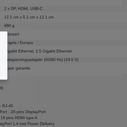
2 x DP, HDMI, USB-C
12.1 cm x 5.1 cm x 12.1 cm
690 g
Gitzwart
Engels / Europa
Gigabit Ethernet, 2.5 Gigabit Ethernet
Netspanningsadapter (50/60 Hz) (19.5 V)
3 jaar garantie
W)
- RJ-45
Port - 20-pins DisplayPort
 19 pins HDMI type A
ayPort 1.4 met Power Delivery