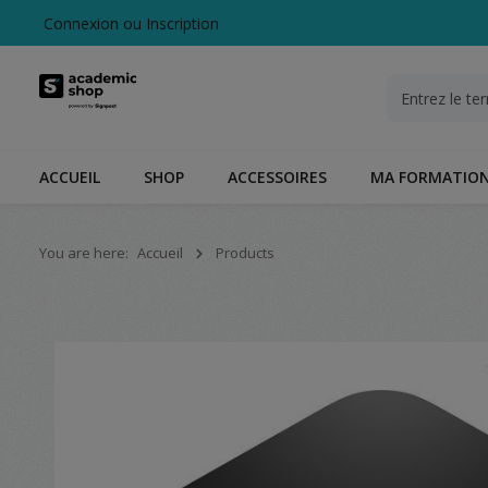
Connexion
ou
Inscription
echerche
Passer à la navigation principale
ACCUEIL
SHOP
ACCESSOIRES
MA FORMATIO
You are here:
Accueil
Products
Ignorer la galerie d'images