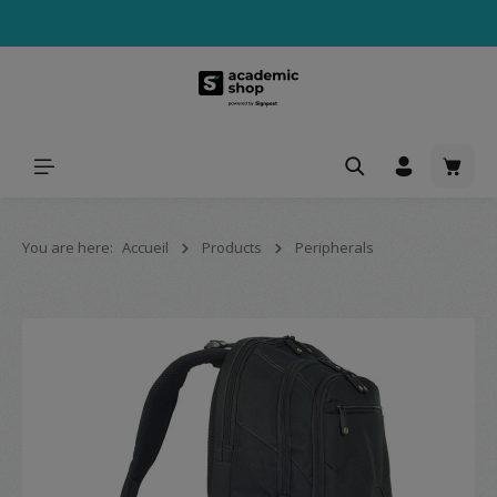
tenu principal
Le pa
You are here:
Accueil
Products
Peripherals
Ignorer la galerie d'images