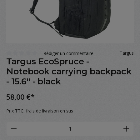
Targus
Rédiger un commentaire
Targus EcoSpruce -
Note moyenne de 0 sur 5 étoiles
Notebook carrying backpack
- 15.6" - black
58,00 €*
Prix TTC, frais de livraison en sus
Product Quantity: Enter the desired amou