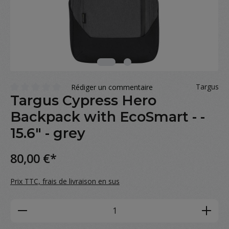
Targus
Rédiger un commentaire
Targus Cypress Hero
Note moyenne de 0 sur 5 étoiles
Backpack with EcoSmart - -
15.6" - grey
80,00 €*
Prix TTC, frais de livraison en sus
Product Quantity: Enter the desired amou