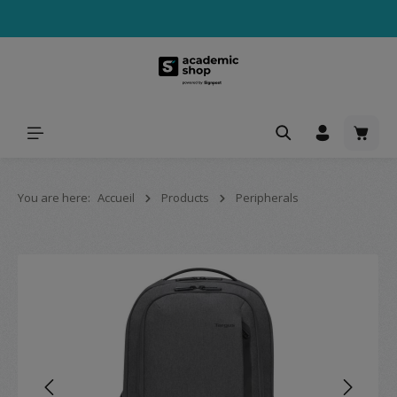
tenu principal
Le pa
You are here:
Accueil
Products
Peripherals
Ignorer la galerie d'images