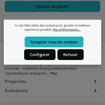
Ajouter au panier
Ajouter à la comparaison
Ce site Web utilise des cookies pour garantir la meilleure
expérience possible.
Plus d'informations...
Accepter tous les cookies
Configurer
Refuser
Description
Product DescriptionTargus Cypress Hero Backpack with
EcoSmart - notebook carrying backpackProduct
TypeNotebook carrying bac…
Plus
Properties
Évaluations