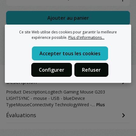
Ajouter au panier
Ce site Web utilise des cookies pour garantir la meilleure
Ajouter à la comparaison
expérience possible.
Plus d'informations...
Accepter tous les cookies
Configurer
Refuser
Description
Product DescriptionLogitech Gaming Mouse G203
LIGHTSYNC - mouse - USB - blueDevice
TypeMouseConnectivity TechnologyWired -…
Plus
Évaluations