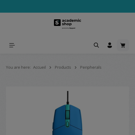
tenu principal
Le pa
You are here:
Accueil
Products
Peripherals
Ignorer la galerie d'images