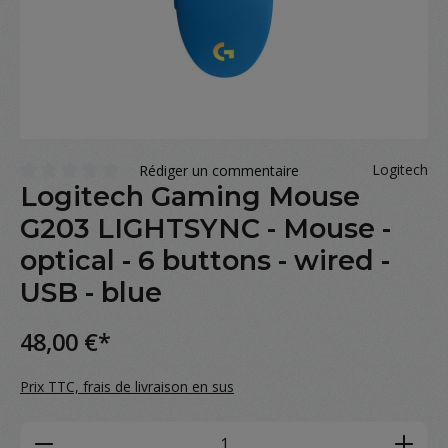
Logitech
Rédiger un commentaire
Logitech Gaming Mouse
Note moyenne de 0 sur 5 étoiles
G203 LIGHTSYNC - Mouse -
optical - 6 buttons - wired -
USB - blue
48,00 €*
Prix TTC, frais de livraison en sus
Product Quantity: Enter the desired amou