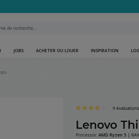
N
JOBS
ACHETER OU LOUER
INSPIRATION
LOG
ops
9 évaluation
Note moyenne de 4 sur 5 étoil
Lenovo Th
Processor:
AMD Ryzen 5
|
RA