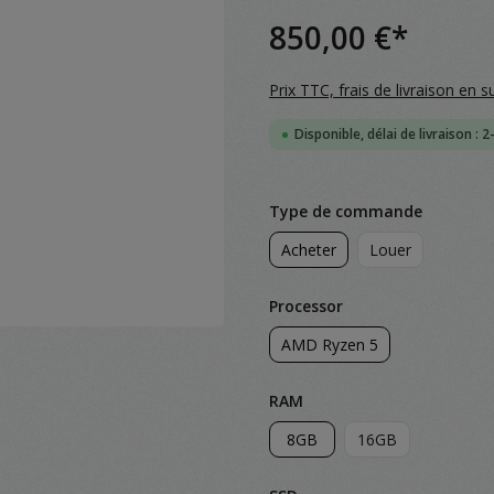
850,00 €*
Prix TTC, frais de livraison en s
Disponible, délai de livraison : 2
Sélectionnez
Type de commande
Acheter
Louer
Sélectionnez
Processor
AMD Ryzen 5
Sélectionnez
RAM
8GB
16GB