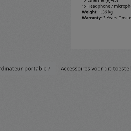
1x Ethernet (RJ‑45)
1x Headphone / microph
Weight
: 1.36 kg
Warranty
: 3 Years Onsit
rdinateur portable ?
Accessoires voor dit toestel