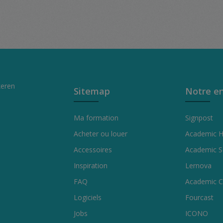
amount or use the buttons to increase or
keren
Sitemap
Notre en
Ma formation
Signpost
Acheter ou louer
Academic 
Accessoires
Academic S
Inspiration
Lernova
FAQ
Academic C
Logiciels
Fourcast
Jobs
ICONO