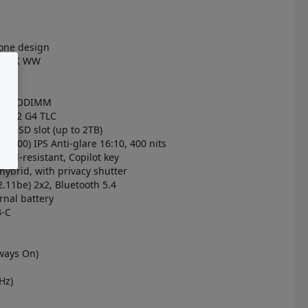
tone design
U DPK WW
ics
600 SODIMM
 2242 G4 TLC
280 SSD slot (up to 2TB)
1200) IPS Anti-glare 16:10, 400 nits
 spill-resistant, Copilot key
hybrid, with privacy shutter
02.11be) 2x2, Bluetooth 5.4
rnal battery
B‑C
ways On)
Hz)