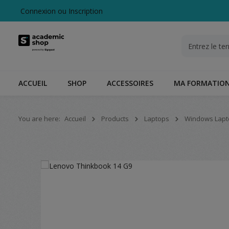
Connexion
ou
Inscription
echerche
Passer à la navigation principale
ACCUEIL
SHOP
ACCESSOIRES
MA FORMATIO
You are here:
Accueil
Products
Laptops
Windows Lapt
Ignorer la galerie d'images