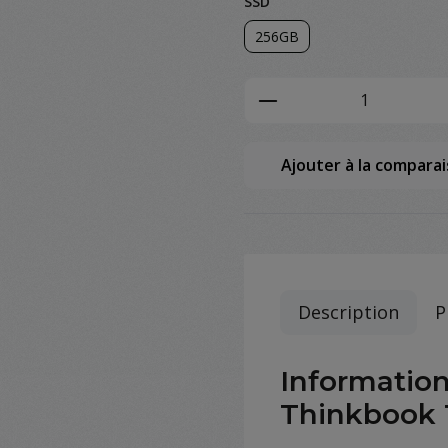
Sélectionnez
SSD
256GB
Product Quantity: 
Ajouter à la compara
Description
P
Information
Thinkbook 