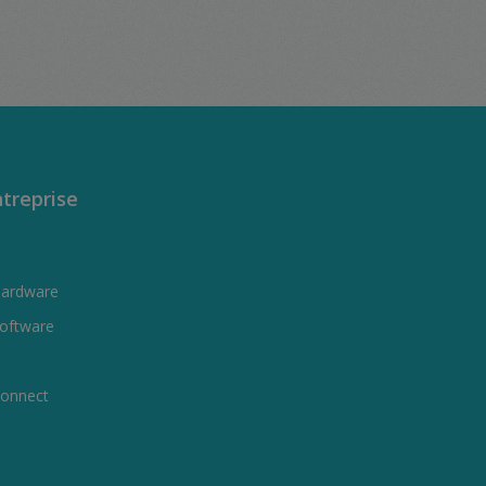
 decrease the quantity.
treprise
Hardware
oftware
onnect