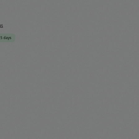
us
-5 days