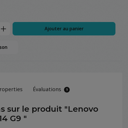
Enter the desired amount or use the but
Ajouter au panier
ison
roperties
Évaluations
9
s sur le produit "Lenovo
14 G9 "