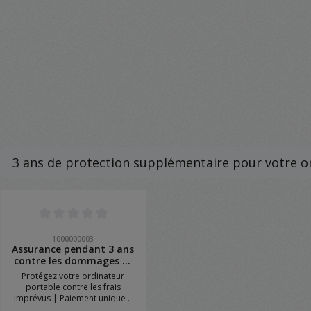
3 ans de protection supplémentaire pour votre o
Ignorer la galerie de produits
Note moyenne de 0 sur 5 étoiles
1000000003
Assurance pendant 3 ans
contre les dommages et
le vol
Protégez votre ordinateur
portable contre les frais
imprévus | Paiement unique |
3 ans de tranquillité d’esprit