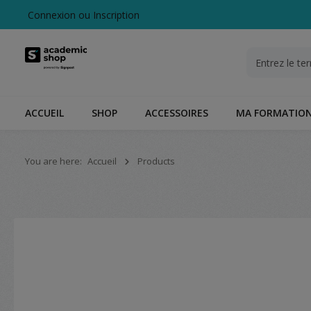
Connexion
ou
Inscription
echerche
Passer à la navigation principale
ACCUEIL
SHOP
ACCESSOIRES
MA FORMATIO
You are here:
Accueil
Products
Ignorer la galerie d'images