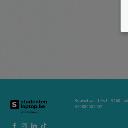
Bouwstraat 14/y1 - 9160 Lo
BE0886007502