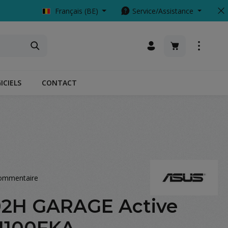
Français (BE)
Service/Assistance
Le panier conti
ICIELS
CONTACT
commentaire
es
2H GARAGE Active