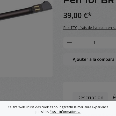
Pen for B
39,00 €*
Prix TTC, frais de livraison en s
Product Quantity: 
Ajouter à la compara
Description
É
Ce site Web utilise des cookies pour garantir la meilleure expérience
possible.
Plus d'informations...
Information