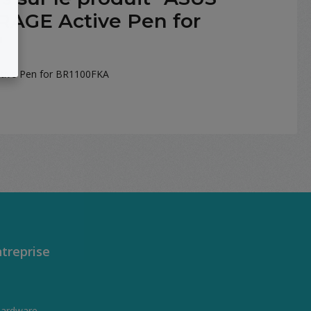
AGE Active Pen for
"
ive Pen for BR1100FKA
treprise
Hardware